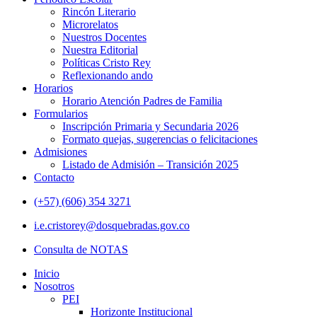
Rincón Literario
Microrelatos
Nuestros Docentes
Nuestra Editorial
Políticas Cristo Rey
Reflexionando ando
Horarios
Horario Atención Padres de Familia
Formularios
Inscripción Primaria y Secundaria 2026
Formato quejas, sugerencias o felicitaciones
Admisiones
Listado de Admisión – Transición 2025
Contacto
(+57) (606) 354 3271
i.e.cristorey@dosquebradas.gov.co
Consulta de NOTAS
Inicio
Nosotros
PEI
Horizonte Institucional