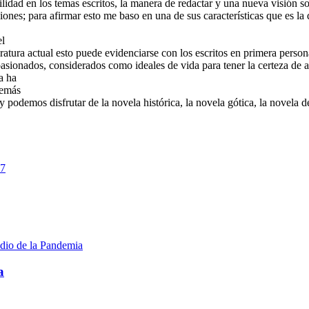
atilidad en los temas escritos, la manera de redactar y una nueva visión
ones; para afirmar esto me baso en una de sus características que es la d
el
teratura actual esto puede evidenciarse con los escritos en primera pers
apasionados, considerados como ideales de vida para tener la certeza de a
a ha
demás
 podemos disfrutar de la novela histórica, la novela gótica, la novela de 
a